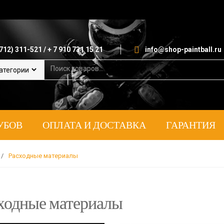
712) 311-521 / + 7 910 731 15 21
info@shop-paintball.ru
S
e
a
r
c
h
УБОВ
ОПЛАТА И ДОСТАВКА
ГАРАНТИЯ
f
o
r
:
/
Расходные материалы
ходные материалы