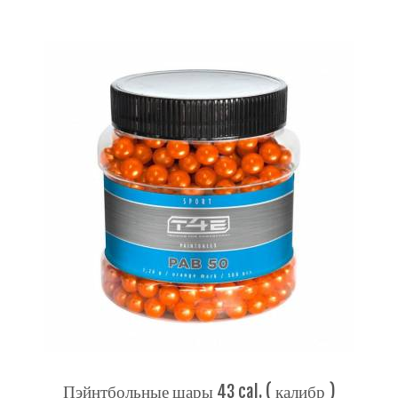
Пэйнтбольные шары 43 cal. ( калибр )