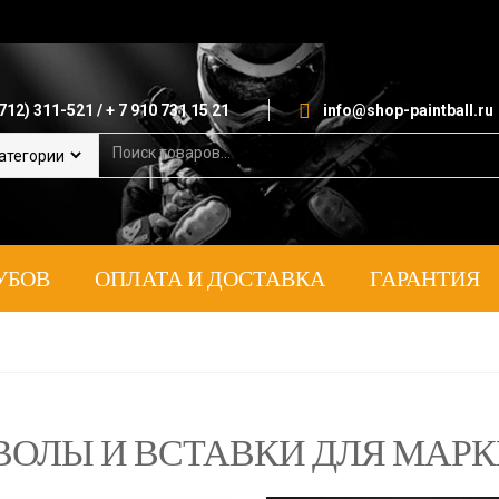
712) 311-521 / + 7 910 731 15 21
info@shop-paintball.ru
S
e
a
r
c
h
УБОВ
ОПЛАТА И ДОСТАВКА
ГАРАНТИЯ
f
o
r
:
ВОЛЫ И ВСТАВКИ ДЛЯ МАР