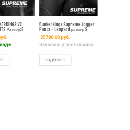
kings Supreme Jogger
BK FEATHERLITE FLY PANTS
Bunkerki
 Leopard размер S
размер XL
Pants - L
.00
руб.
28990.00
руб.
25790.
ано у поставщика
Есть на складе
Заказан
РОБНЕЕ
ПОДРОБНЕЕ
ПОДРО