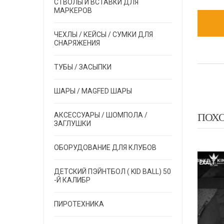
СТВОЛЫ И ВСТАВКИ ДЛЯ
МАРКЕРОВ
ЧЕХЛЫ / КЕЙСЫ / СУМКИ ДЛЯ
СНАРЯЖЕНИЯ
ТУБЫ / ЗАСЫПКИ
ШАРЫ / MAGFED ШАРЫ
ПОХ
АКСЕССУАРЫ / ШОМПОЛА /
ЗАГЛУШКИ
ОБОРУДОВАНИЕ ДЛЯ КЛУБОВ
EXALT
EXALT
EX
ДЕТСКИЙ ПЭЙНТБОЛ ( KID BALL) 50
-Й КАЛИБР
ПИРОТЕХНИКА