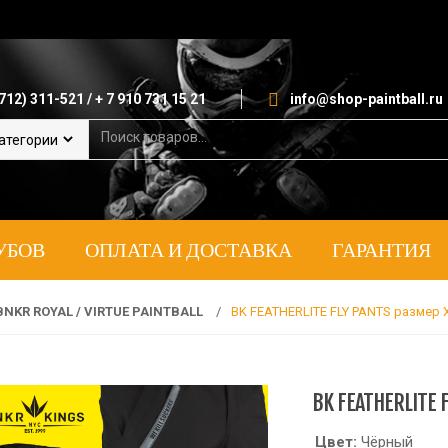
712) 311-521 / + 7 910 731 15 21
info@shop-paintball.ru
S
e
a
r
c
h
УБОВ
ОПЛАТА И ДОСТАВКА
ГАРАНТИЯ
f
o
r
:
BNKR ROYAL / VIRTUE PAINTBALL
/
BK FEATHERLITE FLY PANTS размер 
BK FEATHERLITE 
Цвет:
Чёрный