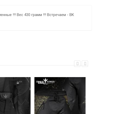
менные !!! Вес 430 грамм !!! Встречаем - BK
EXALT
EXALT