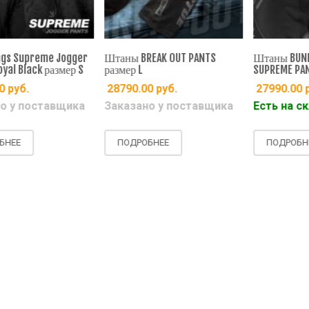
ы BREAK OUT PANTS
Штаны BUNKERKINGS V2
Bunker
ер L
SUPREME PANTS Размер:S
Pants -
90.00
руб.
27990.00
руб.
25790
азано у поставщика
Есть на складе
Заказ
ОДРОБНЕЕ
ПОДРОБНЕЕ
ПОД