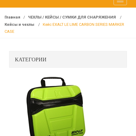
T
f
o
o
g
r
Главная
/
ЧЕХЛЫ / КЕЙСЫ / СУМКИ ДЛЯ СНАРЯЖЕНИЯ
/
g
:
Кейсы и чехлы
/
Кейс EXALT LE LIME CARBON SERIES MARKER
l
CASE
e
n
a
КАТЕГОРИИ
v
i
g
a
t
i
o
n