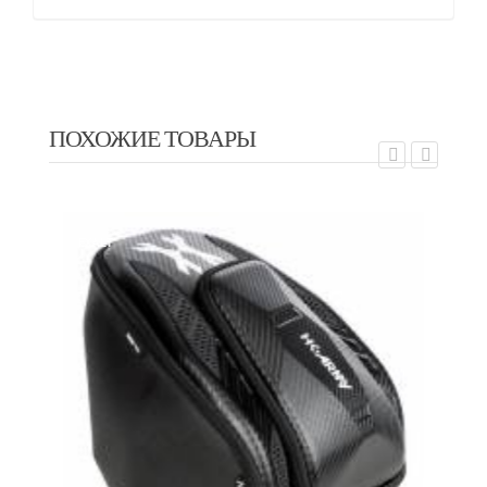
ПОХОЖИЕ ТОВАРЫ
EX
EXALT
Кей