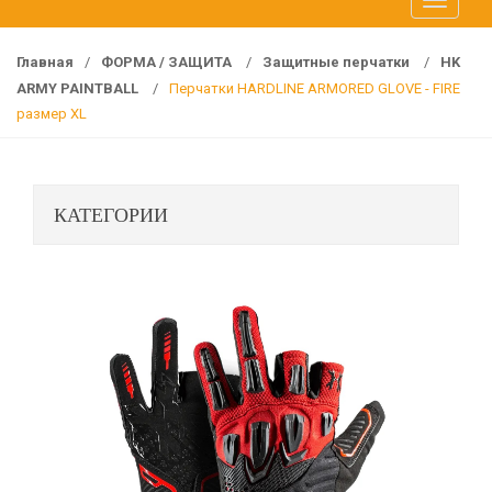
T
f
o
o
g
r
Главная
/
ФОРМА / ЗАЩИТА
/
Защитные перчатки
/
HK
g
:
ARMY PAINTBALL
/
Перчатки HARDLINE ARMORED GLOVE - FIRE
l
размер XL
e
n
a
КАТЕГОРИИ
v
i
g
a
t
i
o
n