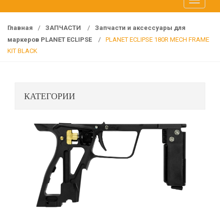
T
f
o
o
g
r
Главная
/
ЗАПЧАСТИ
/
Запчасти и аксессуары для
g
:
маркеров PLANET ECLIPSE
/
PLANET ECLIPSE 180R MECH FRAME
l
KIT BLACK
e
n
a
КАТЕГОРИИ
v
i
g
a
t
i
o
n