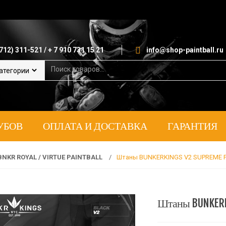
712) 311-521 / + 7 910 731 15 21
info@shop-paintball.ru
S
e
a
r
c
h
УБОВ
ОПЛАТА И ДОСТАВКА
ГАРАНТИЯ
f
o
r
:
BNKR ROYAL / VIRTUE PAINTBALL
/
Штаны BUNKERKINGS V2 SUPREME P
Штаны BUNKERKI