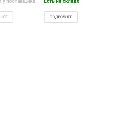
о у поставщика
Есть на складе
Заказано 
НЕЕ
ПОДРОБНЕЕ
ПОДРОБНЕ