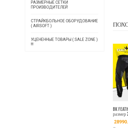
РАЗМЕРНЫЕ СЕТКИ
ПРОИЗВОДИТЕЛЕЙ
СТРАЙКБОЛЬНОЕ ОБОРУДОВАНИЕ
ПОХ
( AIRSOFT )
УЦЕНЕННЫЕ ТОВАРЫ ( SALE ZONE )
!!!
LT
EXALT
EXALT
erkings Supreme Jogger
BK FEATHERLITE FLY PANTS
BK FEAT
 - Leopard размер XL
размер S
размер 
90.00
руб.
28990.00
руб.
28990