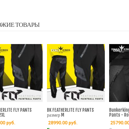
ОЖИЕ ТОВАРЫ
EXALT
EXALT
HERLITE FLY PANTS
BK FEATHERLITE FLY PANTS
Bunkerkin
2XL
размер M
Pants - Ro
.00
руб.
28990.00
руб.
25790.0