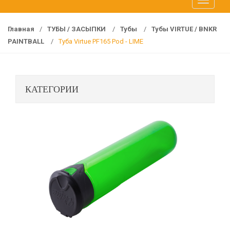
T
f
o
o
g
r
Главная
/
ТУБЫ / ЗАСЫПКИ
/
Тубы
/
Тубы VIRTUE / BNKR
g
:
PAINTBALL
/
Туба Virtue PF165 Pod - LIME
l
e
n
КАТЕГОРИИ
a
v
i
g
a
t
i
o
n