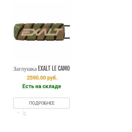
EXALT
LT
Заглушка EXA
ушка EXALT LE CAMO
2590.00
2590.00
руб.
Есть на с
Есть на складе
ПОДРОБ
ПОДРОБНЕЕ