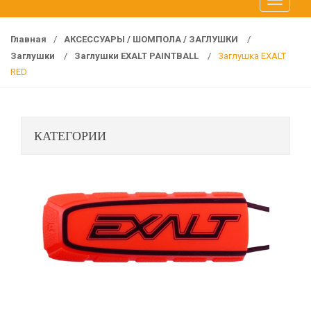
T
f
o
o
g
r
Главная
/
АКСЕССУАРЫ / ШОМПОЛА / ЗАГЛУШКИ
/
g
:
Заглушки
/
Заглушки EXALT PAINTBALL
/
Заглушка EXALT
l
RED
e
n
a
КАТЕГОРИИ
v
i
g
a
t
i
o
n