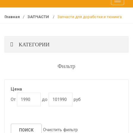
T
f
o
o
g
r
Главная
/
ЗАПЧАСТИ
/
Запчасти для доработки и тюнинга
g
:
l
e
КАТЕГОРИИ
n
a
v
Фильтр
i
g
a
t
Цена
i
От
до
руб
o
n
Очистить фильтр