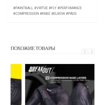
#PAINTBALL #VIRTUE #FLY #PERFOMANCE
#COMPRESSION #KNEE #ELBOW #PADS
ПОХОЖИЕ ТОВАРЫ
EXALT
E