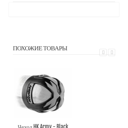
ПОХОЖИЕ ТОВАРЫ
EXALT
EX
Чехол HK Army - Black