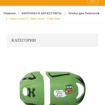
T
f
o
o
g
r
Главная
/
БАЛЛОНЫ И АКСЕССУАРЫ
/
Чехлы для баллонов
g
:
/
Чехол Vice FC Tank Cover - Feels Bad
l
e
n
КАТЕГОРИИ
a
v
i
g
a
t
i
o
n