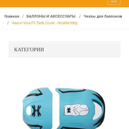
T
f
o
o
g
r
Главная
/
БАЛЛОНЫ И АКСЕССУАРЫ
/
Чехлы для баллонов
g
:
/
Чехол Vice FC Tank Cover - Hostile Kitty
l
e
n
КАТЕГОРИИ
a
v
i
g
a
t
i
o
n