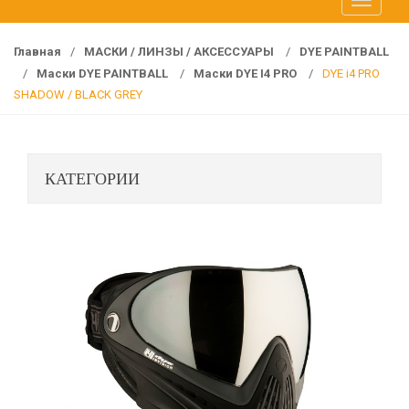
T
f
o
o
g
r
Главная
/
МАСКИ / ЛИНЗЫ / АКСЕССУАРЫ
/
DYE PAINTBALL
g
:
/
Маски DYE PAINTBALL
/
Маски DYE I4 PRO
/
DYE i4 PRO
l
SHADOW / BLACK GREY
e
n
a
КАТЕГОРИИ
v
i
g
a
t
i
o
n