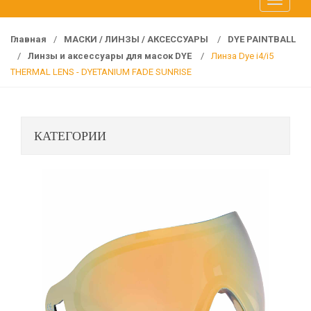
T
f
o
o
g
r
Главная
/
МАСКИ / ЛИНЗЫ / АКСЕССУАРЫ
/
DYE PAINTBALL
g
:
/
Линзы и аксессуары для масок DYE
/
Линза Dye i4/i5
l
THERMAL LENS - DYETANIUM FADE SUNRISE
e
n
a
КАТЕГОРИИ
v
i
g
a
t
i
o
n