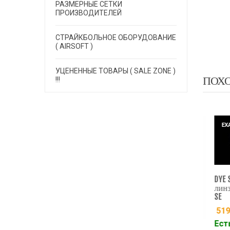
РАЗМЕРНЫЕ СЕТКИ
ПРОИЗВОДИТЕЛЕЙ
СТРАЙКБОЛЬНОЕ ОБОРУДОВАНИЕ
( AIRSOFT )
УЦЕНЕННЫЕ ТОВАРЫ ( SALE ZONE )
ПОХ
!!!
EXALT
LT
EXALT
DYE SLS
линза д
SE
5190.
Есть н