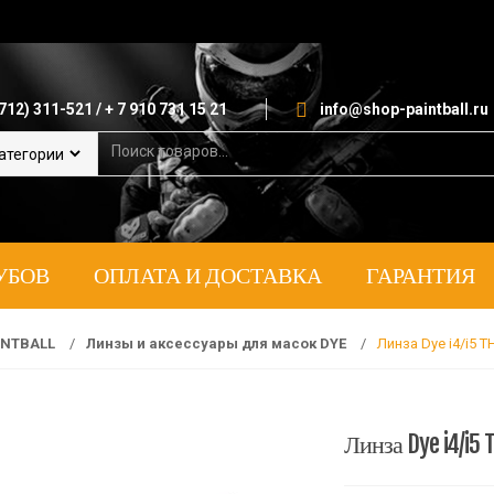
712) 311-521 / + 7 910 731 15 21
info@shop-paintball.ru
S
e
a
r
c
h
УБОВ
ОПЛАТА И ДОСТАВКА
ГАРАНТИЯ
f
o
r
:
INTBALL
/
Линзы и аксессуары для масок DYE
/
Линза Dye i4/i5 
Линза Dye i4/i5 