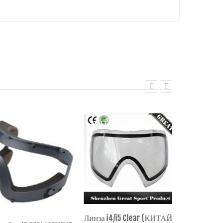
EXALT
EXALT
Линза i4/i5 Clear (КИТАЙ)