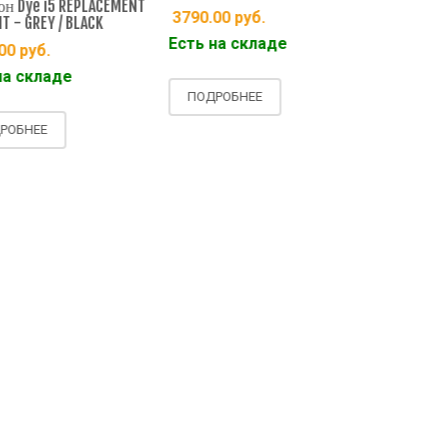
ye i5 REPLACEMENT
Сменные уши
3790.00
руб.
 GREY / BLACK
PIECES I5 - R
Есть на складе
руб.
5190.00
ру
складе
Есть на ск
ПОДРОБНЕЕ
НЕЕ
ПОДРОБНЕ