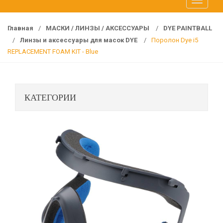
T
f
o
o
g
r
Главная
/
МАСКИ / ЛИНЗЫ / АКСЕССУАРЫ
/
DYE PAINTBALL
g
:
/
Линзы и аксессуары для масок DYE
/
Поролон Dye i5
l
REPLACEMENT FOAM KIT - Blue
e
n
a
КАТЕГОРИИ
v
i
g
a
t
i
o
n