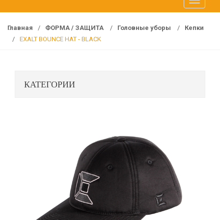
T
f
o
o
g
r
Главная
/
ФОРМА / ЗАЩИТА
/
Головные уборы
/
Кепки
g
:
/
EXALT BOUNCE HAT - BLACK
l
e
n
КАТЕГОРИИ
a
v
i
g
a
t
i
o
n