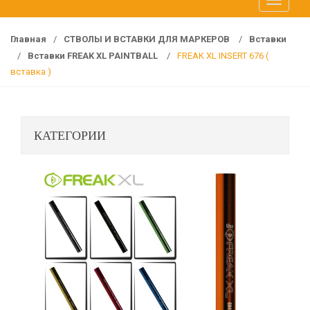
T
f
o
o
g
r
Главная
/
СТВОЛЫ И ВСТАВКИ ДЛЯ МАРКЕРОВ
/
Вставки
g
:
/
Вставки FREAK XL PAINTBALL
/
FREAK XL INSERT 676 (
l
вставка )
e
n
a
КАТЕГОРИИ
v
i
g
a
t
i
o
n