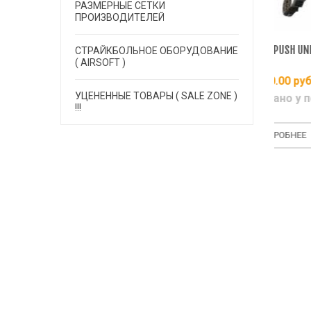
РАЗМЕРНЫЕ СЕТКИ
ПРОИЗВОДИТЕЛЕЙ
USH UNITE PAINTBALL MASK
Маска PUSH UNITE - PREDATOR
Маск
СТРАЙКБОЛЬНОЕ ОБОРУДОВАНИЕ
R SERIES - DESTINY
CAMO
BLUE
( AIRSOFT )
6790.00
руб.
36990.00
руб.
367
УЦЕНЕННЫЕ ТОВАРЫ ( SALE ZONE )
аказано у поставщика
Заказано у поставщика
Зак
!!!
ПОДРОБНЕЕ
ПОДРОБНЕЕ
П