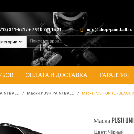
712) 311-521 / + 7 910 731 15 21
info@shop-paintball.ru
S
e
a
r
c
h
УБОВ
ОПЛАТА И ДОСТАВКА
ГАРАНТИЯ
f
o
r
:
AINTBALL
/
Маски PUSH PAINTBALL
/
Маска PUSH UNITE - BLACK 
Маска PUSH UNIT
Цвет:
Чёрный