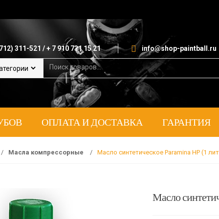
712) 311-521 / + 7 910 731 15 21
info@shop-paintball.ru
S
e
a
r
c
h
УБОВ
ОПЛАТА И ДОСТАВКА
ГАРАНТИЯ
f
o
r
:
/
Масла компрессорные
/
Масло синтетическое Paramina HP (1 лит
Масло синтетиче