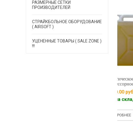
РАЗМЕРНЫЕ СЕТКИ
ПРОИЗВОДИТЕЛЕЙ
EXALT
EXALT
ALT
СТРАЙКБОЛЬНОЕ ОБОРУДОВАНИЕ
( AIRSOFT )
УЦЕНЕННЫЕ ТОВАРЫ ( SALE ZONE )
!!!
Синтетическое
компрессорное масло 5L
48990.00
руб.
Масло 
Есть на складе
фасовк
- ведро
98990
ПОДРОБНЕЕ
о синтетическое
ПОД
mina HP (1 литр)