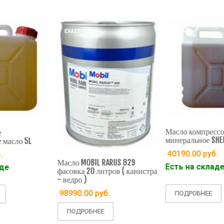
EXALT
EXALT
Масло компрессорное
Масло си
минеральное SHELL 5L
ST 755 1 L
40190.00
руб.
9190.0
MOBIL RARUS 829
Есть на складе
Есть на
а 20 литров ( канистра
 )
.00
руб.
ПОДРОБНЕЕ
ПОДРО
РОБНЕЕ