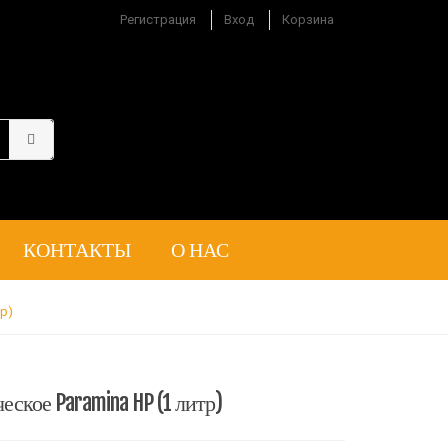
Регистрация
Вход
Корзина
КОНТАКТЫ
О НАС
р)
ское Paramina HP (1 литр)