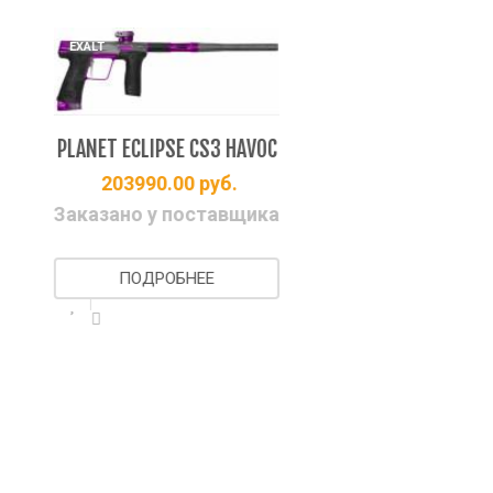
EXALT
EX
PLANET ECLIPSE CS3 HAVOC
PLA
203990.00
руб.
Заказано у поставщика
З
ПОДРОБНЕЕ