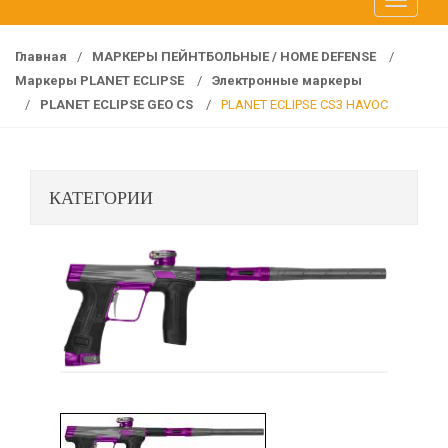
T
f
o
o
g
r
Главная
/
МАРКЕРЫ ПЕЙНТБОЛЬНЫЕ / HOME DEFENSE
/
g
:
Маркеры PLANET ECLIPSE
/
Электронные маркеры
l
/
PLANET ECLIPSE GEO CS
/
PLANET ECLIPSE CS3 HAVOC
e
n
a
КАТЕГОРИИ
v
i
g
a
t
i
o
n