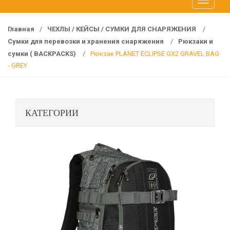
T
f
o
o
g
r
Главная
/
ЧЕХЛЫ / КЕЙСЫ / СУМКИ ДЛЯ СНАРЯЖЕНИЯ
/
g
:
Сумки для перевозки и хранения снаряжения
/
Рюкзаки и
l
сумки ( BACKPACKS)
/
Рюкзак PLANET ECLIPSE GX2 GRAVEL BAG
e
- GREY
n
a
v
КАТЕГОРИИ
i
g
a
t
i
o
n