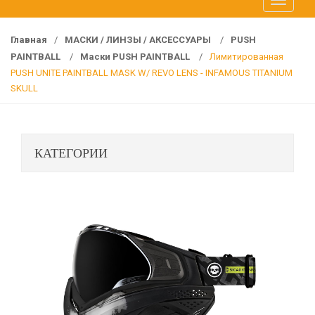
T
f
o
o
g
r
Главная
/
МАСКИ / ЛИНЗЫ / АКСЕССУАРЫ
/
PUSH
g
:
PAINTBALL
/
Маски PUSH PAINTBALL
/
Лимитированная
l
PUSH UNITE PAINTBALL MASK W/ REVO LENS - INFAMOUS TITANIUM
e
SKULL
n
a
v
КАТЕГОРИИ
i
g
a
t
i
o
n