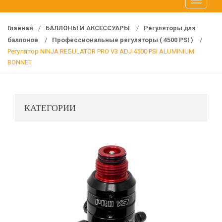
T
f
o
o
g
r
Главная
/
БАЛЛОНЫ И АКСЕССУАРЫ
/
Регуляторы для
g
:
баллонов
/
Профессиональные регуляторы ( 4500 PSI )
/
l
Регулятор NINJA REGULATOR PRO V3 ADJ 4500 PSI ALUMINIUM
e
BONNET
n
a
v
КАТЕГОРИИ
i
g
a
t
i
o
n