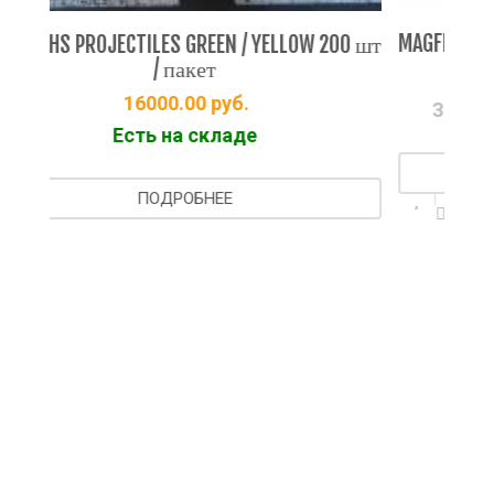
MAGFED AMMOBOX 68 cal / 2000 шт
/ YELLOW 200 шт
14990.00
руб.
.
Заказано у поставщика
де
ПОДРОБНЕЕ