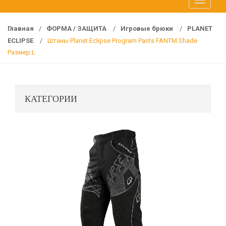
T
f
o
o
g
r
Главная
/
ФОРМА / ЗАЩИТА
/
Игровые брюки
/
PLANET
g
:
ECLIPSE
/
Штаны Planet Eclipse Program Pants FANTM Shade
l
Размер:L
e
n
a
КАТЕГОРИИ
v
i
g
a
t
i
o
n