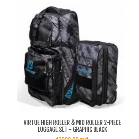
EX
EXALT
VIR
E
VIRTUE HIGH ROLLER & MID ROLLER 2-PIECE
LUGGAGE SET - GRAPHIC BLACK