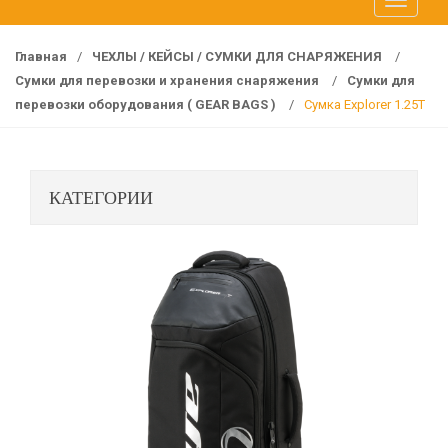
T
f
o
o
g
r
Главная
/
ЧЕХЛЫ / КЕЙСЫ / СУМКИ ДЛЯ СНАРЯЖЕНИЯ
/
g
:
Сумки для перевозки и хранения снаряжения
/
Сумки для
l
перевозки оборудования ( GEAR BAGS )
/
Сумка Explorer 1.25T
e
n
a
КАТЕГОРИИ
v
i
g
a
t
i
o
n