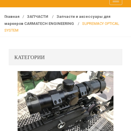
T
f
o
o
g
r
Главная
/
ЗАПЧАСТИ
/
Запчасти и аксессуары для
g
:
маркеров CARMATECH ENGINEERING
/
SUPREMACY OPTICAL
l
SYSTEM
e
n
a
КАТЕГОРИИ
v
i
g
a
t
i
o
n