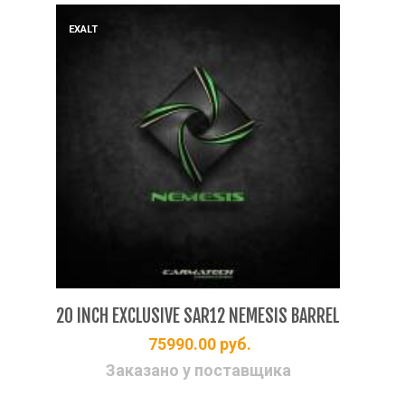
EX
EXALT
SAR
20 INCH EXCLUSIVE SAR12 NEMESIS BARREL
75990.00
руб.
Заказано у поставщика