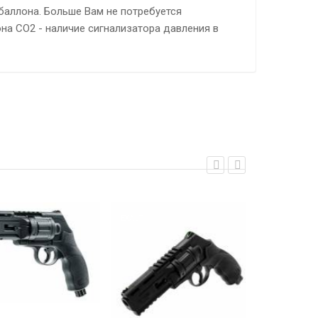
баллона. Больше Вам не потребуется
на СО2 - наличие сигнализатора давления в
EXALT
EXALT
UMAREX T4E 
GEN 2