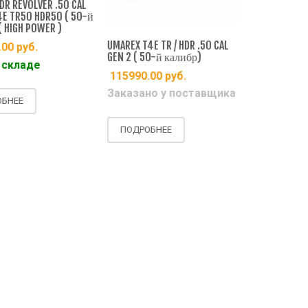
 REVOLVER .50 CAL
98990.00
р
 TR50 HDR50 ( 50-й
HIGH POWER )
Заказано 
UMAREX T4E TR / HDR .50 CAL
00
руб.
GEN 2 ( 50-й калибр)
складе
ПОДРОБНЕ
115990.00
руб.
Заказано у поставщика
НЕЕ
ПОДРОБНЕЕ