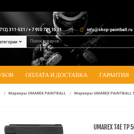
712) 311-521 / + 7 910 731 15 21
info@shop-paintball.ru
S
e
a
r
c
h
УБОВ
ОПЛАТА И ДОСТАВКА
ГАРАНТИЯ
f
o
r
:
E
/
Маркеры UMAREX PAINTBALL
/
Маркеры UMAREX PAINTBALL 50
UMAREX T4E TP 5