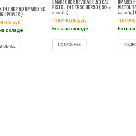
UMAREX HDR REVOLVER .50 CAL
UMAREX HDR
PISTOL T4E TR50 HDR50 ( 50-й
PISTOL T4E
T4E HDP 50 UMAREX 50
калибр)
калибр) ( 
GH POWER )
100190.00
руб.
101990.
0.00
руб.
Есть на складе
Есть на 
а складе
ПОДРОБНЕЕ
ПОДРОБ
ОБНЕЕ