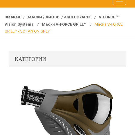
T
f
o
o
g
r
Главная
/
МАСКИ / ЛИНЗЫ / АКСЕССУАРЫ
/
V-FORCE ™
g
:
Vision Systems
/
Маски V-FORCE GRILL™
/
Маска V-FORCE
l
GRILL™ - SC TAN ON GREY
e
n
a
КАТЕГОРИИ
v
i
g
a
t
i
o
n