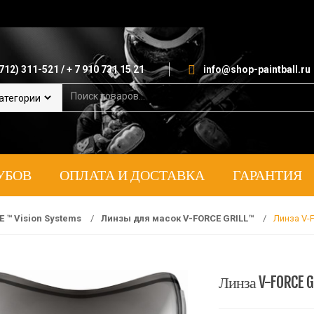
712) 311-521 / + 7 910 731 15 21
info@shop-paintball.ru
S
e
a
r
c
h
УБОВ
ОПЛАТА И ДОСТАВКА
ГАРАНТИЯ
f
o
r
:
E ™ Vision Systems
/
Линзы для масок V-FORCE GRILL™
/
Линза V-
Линза V-FORCE G