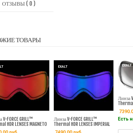
ОТЗЫВЫ ( 0 )
ОЖИЕ ТОВАРЫ
EXALT
EXALT
Линза V-F
Thermal H
7390.00
Есть на 
-FORCE GRILL™
Линза V-FORCE GRILL™
 HDR LENSES MAGNETO
Thermal HDR LENSES IMPERIAL
00
руб.
7490.00
руб.