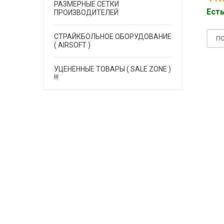
 на складе
РАЗМЕРНЫЕ СЕТКИ
7490.00
руб.
Есть н
ПРОИЗВОДИТЕЛЕЙ
Есть на складе
ДРОБНЕЕ
СТРАЙКБОЛЬНОЕ ОБОРУДОВАНИЕ
ПОДР
( AIRSOFT )
ПОДРОБНЕЕ
УЦЕНЕННЫЕ ТОВАРЫ ( SALE ZONE )
!!!