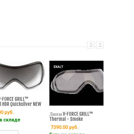
EXALT
EXALT
ORCE GRILL™
DR Quicksilver NEW
руб.
Линза V-FORCE GRILL™
Thermal - Smoke
складе
Линза V-FOR
Thermal HDR
7390.00
руб.
7490.00
ру