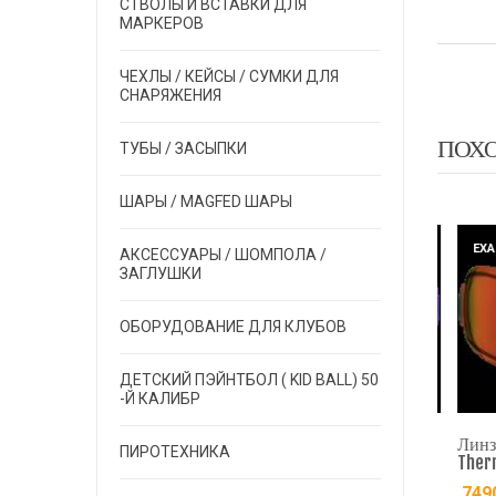
СТВОЛЫ И ВСТАВКИ ДЛЯ
МАРКЕРОВ
ЧЕХЛЫ / КЕЙСЫ / СУМКИ ДЛЯ
СНАРЯЖЕНИЯ
ПОХ
ТУБЫ / ЗАСЫПКИ
ШАРЫ / MAGFED ШАРЫ
LT
EXALT
EXALT
АКСЕССУАРЫ / ШОМПОЛА /
ЗАГЛУШКИ
ОБОРУДОВАНИЕ ДЛЯ КЛУБОВ
ДЕТСКИЙ ПЭЙНТБОЛ ( KID BALL) 50
-Й КАЛИБР
 V-FORCE GRILL™
al - Clear
Линза V-FORCE GRILL™
Линза V
ПИРОТЕХНИКА
Thermal HDR LENSES
Thermal
0.00
руб.
SUPERNOVA
7490.