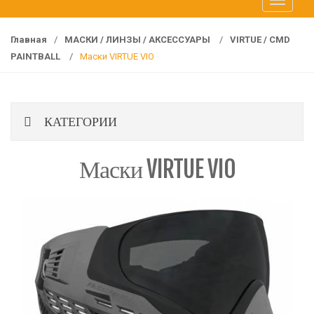
T
f
o
o
g
r
Главная
/
МАСКИ / ЛИНЗЫ / АКСЕССУАРЫ
/
VIRTUE / CMD
g
:
PAINTBALL
/
Маски VIRTUE VIO
l
e
n
КАТЕГОРИИ
a
v
i
Маски VIRTUE VIO
g
a
t
i
o
n