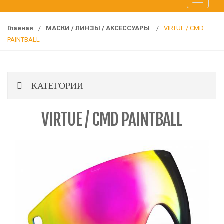
T
f
o
o
g
r
Главная
/
МАСКИ / ЛИНЗЫ / АКСЕССУАРЫ
/
VIRTUE / CMD
g
:
PAINTBALL
l
e
n
КАТЕГОРИИ
a
v
i
VIRTUE / CMD PAINTBALL
g
a
t
i
o
n