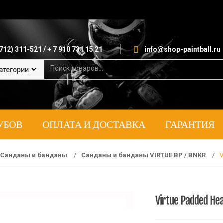
712) 311-521 / + 7 910 731 15 21
info@shop-paintball.ru
S
e
a
r
c
h
УБОВ
ОПЛАТА И ДОСТАВКА
ГАРАНТИЯ
f
o
r
:
Санданы и банданы
/
Санданы и банданы VIRTUE BP / BNKR
/
V
Virtue Padded He