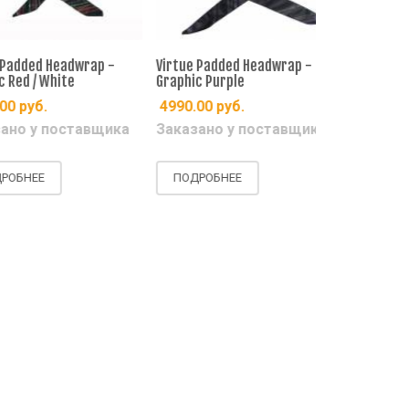
dded Headwrap -
Virtue Padded Headwrap -
Virtue Padde
d / White
Graphic Purple
Graphic Purp
руб.
4990.00
руб.
4990.00
ру
о у поставщика
Заказано у поставщика
Есть на ск
НЕЕ
ПОДРОБНЕЕ
ПОДРОБНЕ