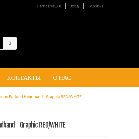
Регистрация
Вход
Корзина
КОНТАКТЫ
О НАС
irtue Padded Headband - Graphic RED/WHITE
adband - Graphic RED/WHITE