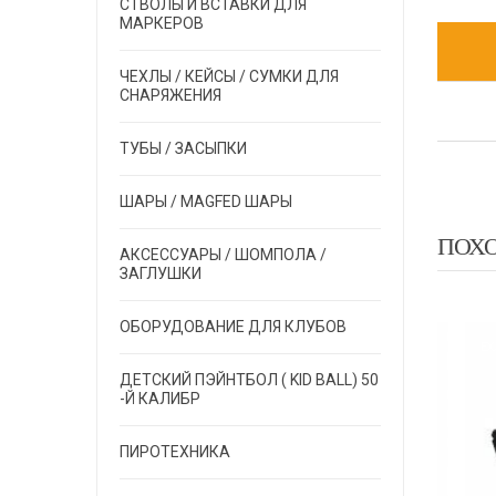
СТВОЛЫ И ВСТАВКИ ДЛЯ
МАРКЕРОВ
ЧЕХЛЫ / КЕЙСЫ / СУМКИ ДЛЯ
СНАРЯЖЕНИЯ
ТУБЫ / ЗАСЫПКИ
ШАРЫ / MAGFED ШАРЫ
ПОХ
АКСЕССУАРЫ / ШОМПОЛА /
ЗАГЛУШКИ
ОБОРУДОВАНИЕ ДЛЯ КЛУБОВ
LT
EXALT
EXALT
ДЕТСКИЙ ПЭЙНТБОЛ ( KID BALL) 50
-Й КАЛИБР
ПИРОТЕХНИКА