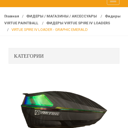
T
f
o
o
g
r
Главная
/
ФИДЕРЫ / МАГАЗИНЫ / АКСЕССУАРЫ
/
Фидеры
g
:
VIRTUE PAINTBALL
/
ФИДЕРЫ VIRTUE SPIRE IV LOADERS
l
/
VIRTUE SPIRE IV LOADER - GRAPHIC EMERALD
e
n
a
КАТЕГОРИИ
v
i
g
a
t
i
o
n