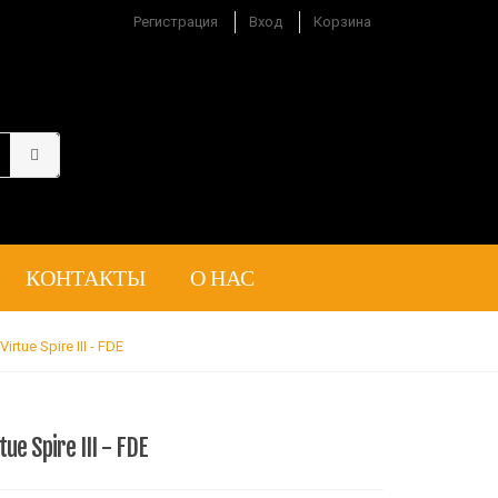
Регистрация
Вход
Корзина
КОНТАКТЫ
О НАС
rtue Spire III - FDE
ue Spire III - FDE