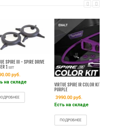
EXALT
EXALT
E III - SPIRE DRIVE
т
руб.
CTRL DUAL SP
складе
VIRTUE SPIRE IR COLOR KIT
4990.00
ру
PURPLE
Есть на ск
3990.00
руб.
НЕЕ
Есть на складе
ПОДРОБНЕ
ПОДРОБНЕЕ