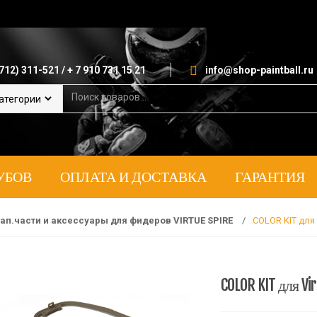
712) 311-521 / + 7 910 731 15 21
info@shop-paintball.ru
S
e
a
r
c
h
УБОВ
ОПЛАТА И ДОСТАВКА
ГАРАНТИЯ
f
o
r
:
ап.части и аксессуары для фидеров VIRTUE SPIRE
/
COLOR KIT для Vi
COLOR KIT для Virt