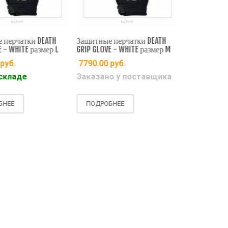
Защитные пе
перчатки DEATH
Защитные перчатки DEATH
GRIP GLOVE -
 - WHITE размер L
GRIP GLOVE - WHITE размер M
7790.00
ру
руб.
7790.00
руб.
Заказано 
складе
Заказано у поставщика
ПОДРОБНЕ
НЕЕ
ПОДРОБНЕЕ