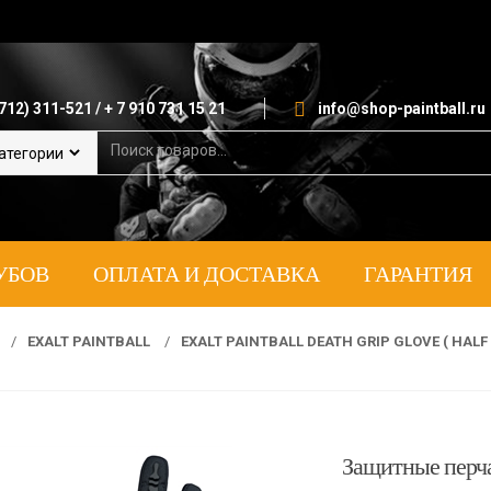
712) 311-521 / + 7 910 731 15 21
info@shop-paintball.ru
S
e
a
r
c
h
УБОВ
ОПЛАТА И ДОСТАВКА
ГАРАНТИЯ
f
o
r
:
/
EXALT PAINTBALL
/
EXALT PAINTBALL DEATH GRIP GLOVE ( HALF
Защитные перчат