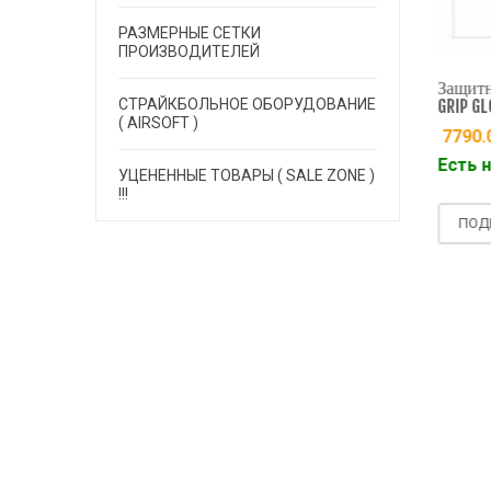
РАЗМЕРНЫЕ СЕТКИ
ПРОИЗВОДИТЕЛЕЙ
тные перчатки DEATH
Защитные перчатки DEATH
Защитн
GLOVE - BLACK размер M
GRIP GLOVE - BLACK размер L
СТРАЙКБОЛЬНОЕ ОБОРУДОВАНИЕ
GRIP GL
0.00
руб.
7790.00
руб.
( AIRSOFT )
7790.
 на складе
Есть на складе
Есть н
УЦЕНЕННЫЕ ТОВАРЫ ( SALE ZONE )
!!!
ДРОБНЕЕ
ПОДРОБНЕЕ
ПОДР