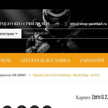
712) 311-521 / + 7 910 731 15 21
info@shop-paintball.ru
S
e
a
r
c
h
УБОВ
ОПЛАТА И ДОСТАВКА
ГАРАНТИЯ
f
o
r
:
арнесы HK ARMY
/
Харнес Zero G 2.0 Harness - Black/Grey - 4+3+4
Харнес Zero G 2.