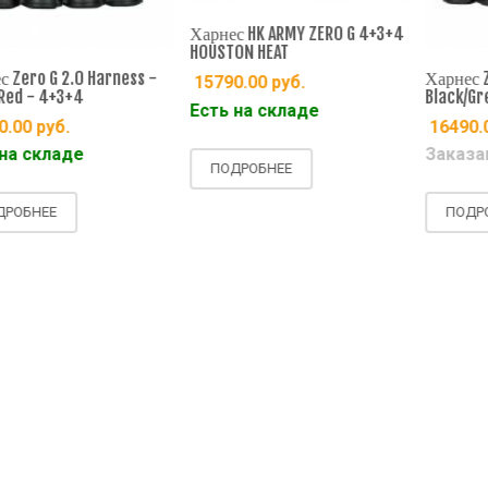
Харнес HK ARMY ZERO G 4+3+4
HOUSTON HEAT
Zero G 2.0 Harness -
Харнес Zer
15790.00
руб.
ed - 4+3+4
Black/Gre
Есть на складе
.00
руб.
16490.0
а складе
Заказан
ПОДРОБНЕЕ
ОБНЕЕ
ПОДРОБ