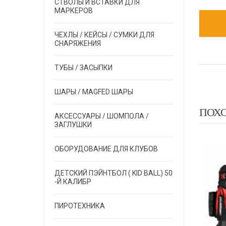
СТВОЛЫ И ВСТАВКИ ДЛЯ
МАРКЕРОВ
ЧЕХЛЫ / КЕЙСЫ / СУМКИ ДЛЯ
СНАРЯЖЕНИЯ
ТУБЫ / ЗАСЫПКИ
ШАРЫ / MAGFED ШАРЫ
ПОХ
АКСЕССУАРЫ / ШОМПОЛА /
ЗАГЛУШКИ
ОБОРУДОВАНИЕ ДЛЯ КЛУБОВ
LT
EXALT
EXALT
ДЕТСКИЙ ПЭЙНТБОЛ ( KID BALL) 50
-Й КАЛИБР
ПИРОТЕХНИКА