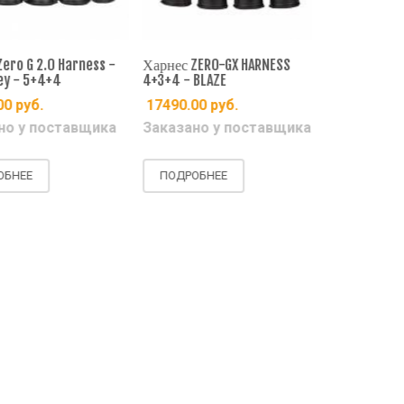
o G 2.0 Harness -
Харнес ZERO-GX HARNESS
Харнес Zero 
y - 5+4+4
4+3+4 - BLAZE
Black/Red - 
0
руб.
17490.00
руб.
15990.00
р
о у поставщика
Заказано у поставщика
Есть на ск
НЕЕ
ПОДРОБНЕЕ
ПОДРОБНЕ