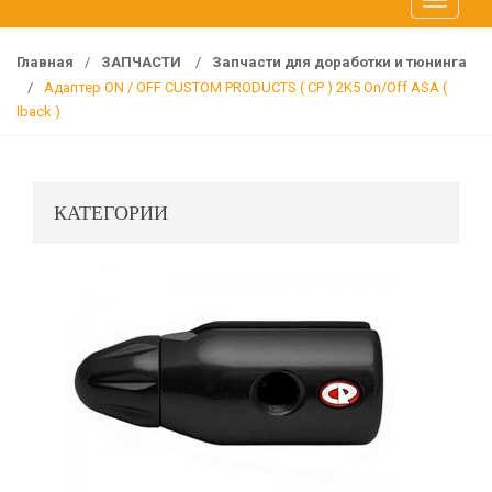
T
f
o
o
g
r
Главная
/
ЗАПЧАСТИ
/
Запчасти для доработки и тюнинга
g
:
/
Адаптер ON / OFF CUSTOM PRODUCTS ( CP ) 2K5 On/Off ASA (
l
lback )
e
n
a
КАТЕГОРИИ
v
i
g
a
t
i
o
n