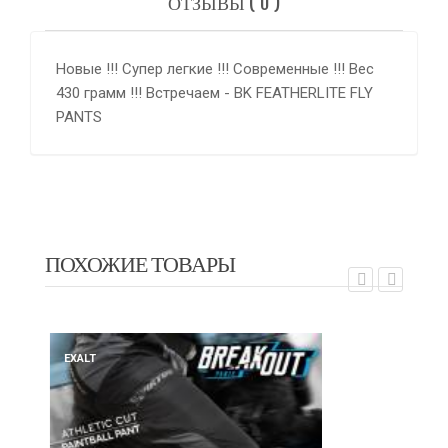
ОТЗЫВЫ ( 0 )
Новые !!! Супер легкие !!! Современные !!! Вес
430 грамм !!! Встречаем - BK FEATHERLITE FLY
PANTS
ПОХОЖИЕ ТОВАРЫ
EXALT
EX