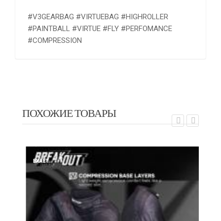
#V3GEARBAG #VIRTUEBAG #HIGHROLLER
#PAINTBALL #VIRTUE #FLY #PERFOMANCE
#COMPRESSION
ПОХОЖИЕ ТОВАРЫ
EXALT
EX