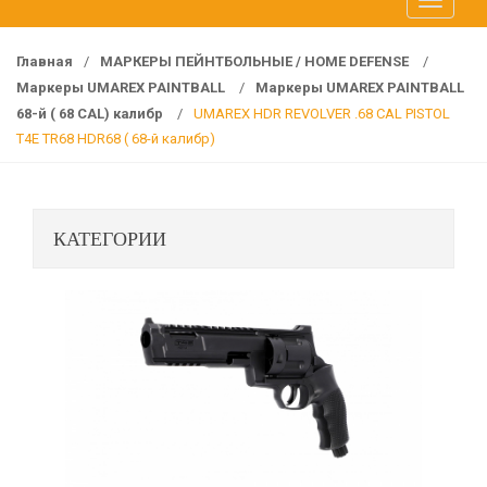
T
f
o
o
g
r
Главная
/
МАРКЕРЫ ПЕЙНТБОЛЬНЫЕ / HOME DEFENSE
/
g
:
Маркеры UMAREX PAINTBALL
/
Маркеры UMAREX PAINTBALL
l
68-й ( 68 CAL) калибр
/
UMAREX HDR REVOLVER .68 CAL PISTOL
e
T4E TR68 HDR68 ( 68-й калибр)
n
a
v
КАТЕГОРИИ
i
g
a
t
i
o
n