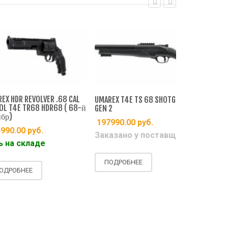
EXALT
EXALT
R REVOLVER .68 CAL
UMAREX T4E TX
UMAREX T4E TS 68 SHOTGUN
E TR68 HDR68 ( 68-й
POWER ) CASE 
GEN 2
комплекте )
197990.00
руб.
00
руб.
449990.00
Заказано у поставщика
складе
Есть на ск
ПОДРОБНЕЕ
БНЕЕ
ПОДРОБН