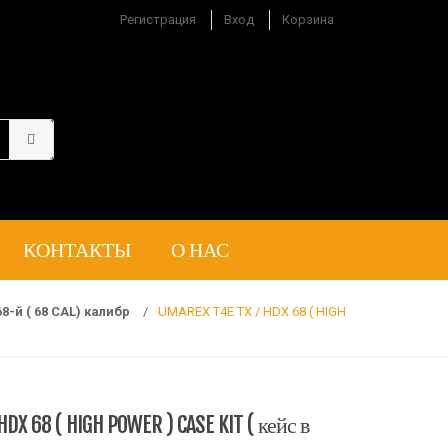
Регистрация
Вход
Корзина
КОНТАКТЫ
О НАС
-й ( 68 CAL) калибр
/
UMAREX T4E TX / HDX 68 ( HIGH
HDX 68 ( HIGH POWER ) CASE KIT ( кейс в