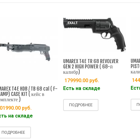
EXALT
EXALT
UMAREX HD
UMAREX T4E TR 68 REVOLVER
PISTOL T4
GEN 2 HIGH POWER ( 68-й
калибр)
калибр)
144990.
179990.00
руб.
Есть на 
Есть на складе
4E HDB / TB 68 cal ( F-
ASE KIT ( кейс в
те )
ПОДРО
ПОДРОБНЕЕ
0.00
руб.
а складе
ОБНЕЕ