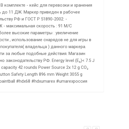
 комплекте - кейс для перевозки и хранения
ь до 11 ДЖ. Маркер приведен в рабочее
ьству РФ и ГОСТ Р 51890-2002: -
 - максимальная скорость : 91 М/С
более высокие параметры : увеличение
сти , использование снарядов не для игры в
покупателя( владельца ) данного маркера.
сти за любые подобные действия. Магазин
 законодательству РФ. Energy level (E₀)< 7.5 J
 capacity 42 rounds Power Source 2x 12 g CO₂
hbutton Safety Length 896 mm Weight 3055 g
aintball #hdx68 #hdxumarex #umarexроссия