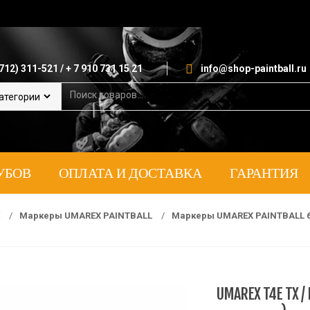
712) 311-521 / + 7 910 731 15 21
info@shop-paintball.ru
S
e
a
r
c
h
УБОВ
ОПЛАТА И ДОСТАВКА
ГАРАНТИЯ
f
o
r
:
E
/
Маркеры UMAREX PAINTBALL
/
Маркеры UMAREX PAINTBALL 68
UMAREX T4E TX / 