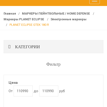
T
f
o
o
g
r
Главная
/
МАРКЕРЫ ПЕЙНТБОЛЬНЫЕ / HOME DEFENSE
/
g
:
Маркеры PLANET ECLIPSE
/
Электронные маркеры
l
/
PLANET ECLIPSE GTEK 180 R
e
n
a
КАТЕГОРИИ
v
i
g
Фильтр
a
t
i
o
Цена
n
От
до
руб