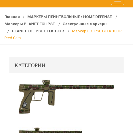
T
f
o
o
g
r
Главная
/
МАРКЕРЫ ПЕЙНТБОЛЬНЫЕ / HOME DEFENSE
/
g
:
Маркеры PLANET ECLIPSE
/
Электронные маркеры
l
/
PLANET ECLIPSE GTEK 180 R
/
Маркер ECLIPSE GTEK 180 R
e
Pred Cam
n
a
v
КАТЕГОРИИ
i
g
a
t
i
o
n