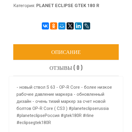
Категория:
PLANET ECLIPSE GTEK 180 R
ОПИСАНИЕ
ОТЗЫВЫ ( 0 )
- новый ствол S 63 - OP-R Core - более низкое
рабочее давление маркера - обновленный
дизайн - очень тихий маркер за счет новой
болтов OP-R Core ( CS3 ) #planeteclipserussia
#planeteclipseРоссия #gtek180R #rline
#eclipsegtek180R