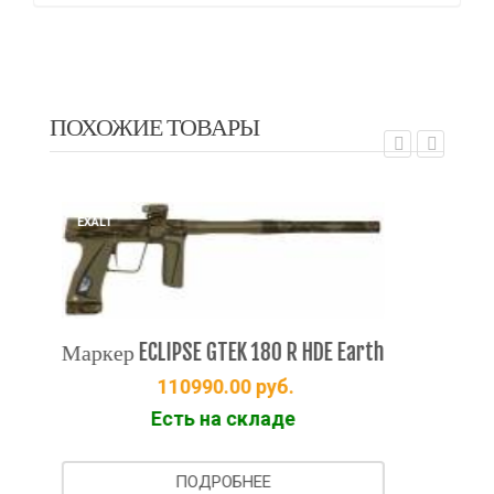
ПОХОЖИЕ ТОВАРЫ
EX
EXALT
Мар
Маркер ECLIPSE GTEK 180 R HDE Earth
rm
110990.00
руб.
Есть на складе
ПОДРОБНЕЕ