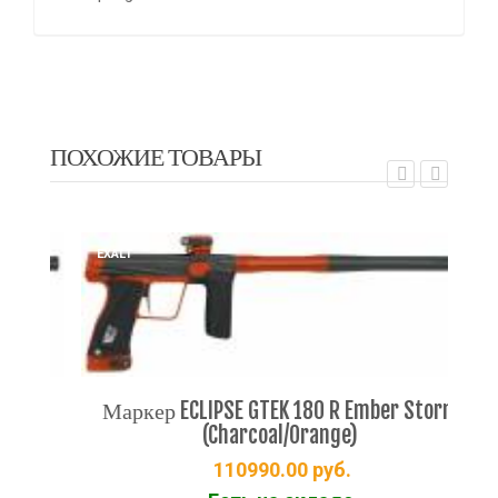
ПОХОЖИЕ ТОВАРЫ
EXALT
EX
rm
Маркер ECLIPSE GTEK 180 R Ember Storm
М
(Charcoal/Orange)
110990.00
руб.