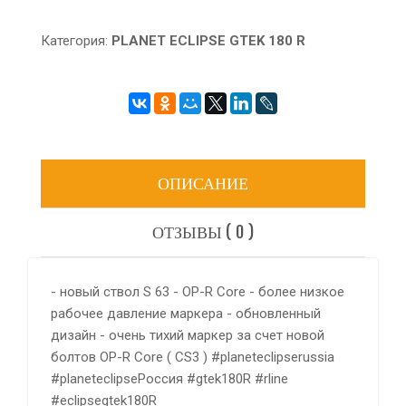
Категория:
PLANET ECLIPSE GTEK 180 R
ОПИСАНИЕ
ОТЗЫВЫ ( 0 )
- новый ствол S 63 - OP-R Core - более низкое
рабочее давление маркера - обновленный
дизайн - очень тихий маркер за счет новой
болтов OP-R Core ( CS3 ) #planeteclipserussia
#planeteclipseРоссия #gtek180R #rline
#eclipsegtek180R