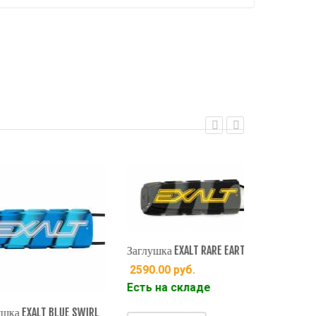
EXALT
EXALT
Заглушка EXALT RARE EARTH
2590.00
руб.
Есть на складе
EXALT BLUE SWIRL
Заглушка EXA