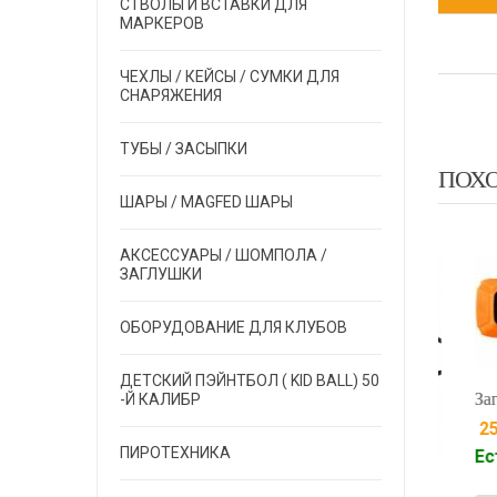
СТВОЛЫ И ВСТАВКИ ДЛЯ
МАРКЕРОВ
ЧЕХЛЫ / КЕЙСЫ / СУМКИ ДЛЯ
СНАРЯЖЕНИЯ
ТУБЫ / ЗАСЫПКИ
ПОХ
ШАРЫ / MAGFED ШАРЫ
АКСЕССУАРЫ / ШОМПОЛА /
ЗАГЛУШКИ
EXALT
LT
EXALT
ОБОРУДОВАНИЕ ДЛЯ КЛУБОВ
ДЕТСКИЙ ПЭЙНТБОЛ ( KID BALL) 50
Заглушк
-Й КАЛИБР
2590.
ПИРОТЕХНИКА
Есть н
шка EXALT CANADA
Заглушка EXALT BANG