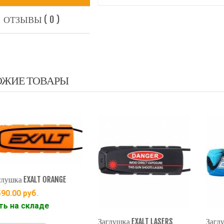
ОТЗЫВЫ ( 0 )
ОЖИЕ ТОВАРЫ
EXALT
EXALT
а EXALT ORANGE
00
руб.
а складе
Заглушка EXALT LASERS
Заглушка 