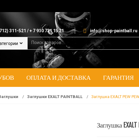
712) 311-521 / + 7 910 731 15 21
info@shop-paintball.ru
S
e
a
r
c
h
УБОВ
ОПЛАТА И ДОСТАВКА
ГАРАНТИЯ
f
o
r
:
Заглушки
/
Заглушки EXALT PAINTBALL
/
Заглушка EXALT PEW PE
Заглушка EXALT