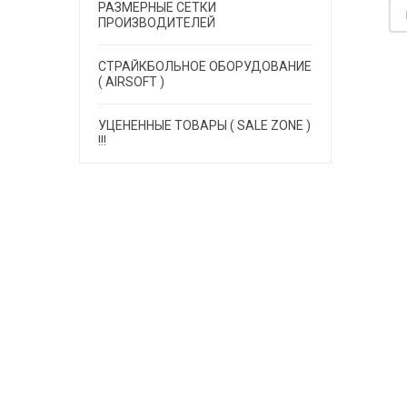
РАЗМЕРНЫЕ СЕТКИ
ПОДР
0.00
руб.
2590.00
руб.
ПРОИЗВОДИТЕЛЕЙ
 на складе
Есть на складе
СТРАЙКБОЛЬНОЕ ОБОРУДОВАНИЕ
( AIRSOFT )
ДРОБНЕЕ
ПОДРОБНЕЕ
УЦЕНЕННЫЕ ТОВАРЫ ( SALE ZONE )
!!!