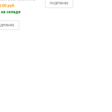
ПОДРОБНЕЕ
руб.
2590.00
ру
складе
Есть на ск
НЕЕ
ПОДРОБНЕ