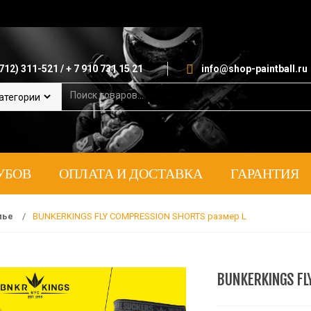
712) 311-521 / + 7 910 731 15 21
info@shop-paintball.ru
S
e
a
r
c
h
УБОВ
ОПЛАТА И ДОСТАВКА
ГАРАНТИЯ
f
o
r
:
лье
/
BUNKERKINGS FLY COMPRESSION SHORTS размер L
BUNKERKINGS FL