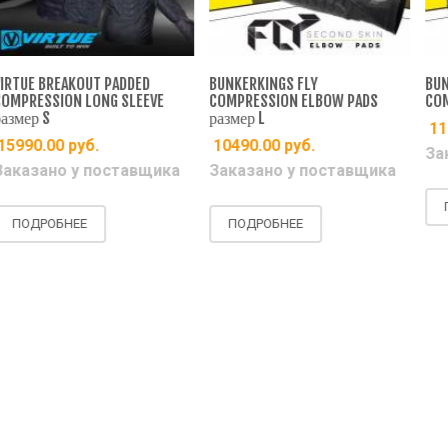
BREAKOUT PADDED
BUNKERKINGS FLY
BUNKERKIN
SION LONG SLEEVE
COMPRESSION ELBOW PADS
COMPRESSI
S
размер L
11990.0
.00
руб.
10490.00
руб.
Заказан
ано у поставщика
Заказано у поставщика
ПОДРОБ
ОБНЕЕ
ПОДРОБНЕЕ