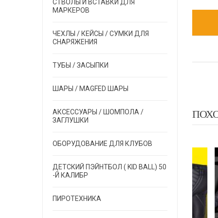
СТВОЛЫ И ВСТАВКИ ДЛЯ
МАРКЕРОВ
ЧЕХЛЫ / КЕЙСЫ / СУМКИ ДЛЯ
СНАРЯЖЕНИЯ
ТУБЫ / ЗАСЫПКИ
ШАРЫ / MAGFED ШАРЫ
ПОХ
АКСЕССУАРЫ / ШОМПОЛА /
ЗАГЛУШКИ
ОБОРУДОВАНИЕ ДЛЯ КЛУБОВ
LT
EXALT
EXALT
ДЕТСКИЙ ПЭЙНТБОЛ ( KID BALL) 50
-Й КАЛИБР
ПИРОТЕХНИКА