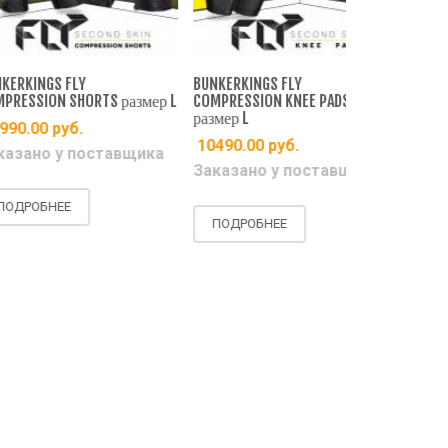
GS FLY
BUNKERKINGS FLY
VIRTUE BREAK
ON SHORTS размер L
COMPRESSION KNEE PADS
COMPRESSION
размер L
0
руб.
15990.00
р
10490.00
руб.
о у поставщика
Есть на ск
Заказано у поставщика
НЕЕ
ПОДРОБНЕ
ПОДРОБНЕЕ